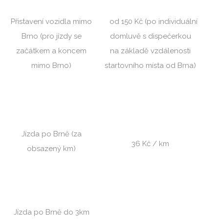
Přistavení vozidla mimo
od 150 Kč
(po individuální
Brno
(pro jízdy se
domluvě s dispečerkou
začátkem a koncem
na
základě vzdálenosti
mimo Brno)
startovního místa od Brna)
Jízda po Brně (za
36 Kč / km
obsazený km)
Jízda po Brně do 3km