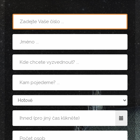
Telefon
Jméno
Místo
nástupu
Cílová
adresa
zpusobPlatby
Kdy
Počet