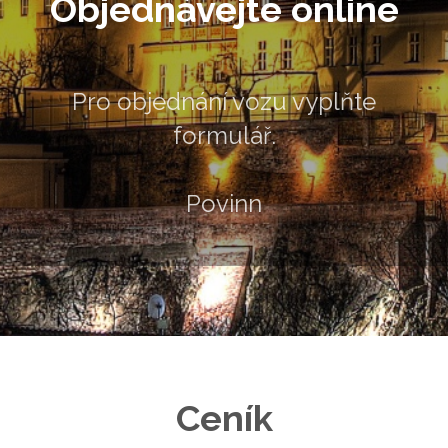
Objednávejte online
Pro objednání vozu vyplňte
formulář.
Povinné údaje jsou
Ceník