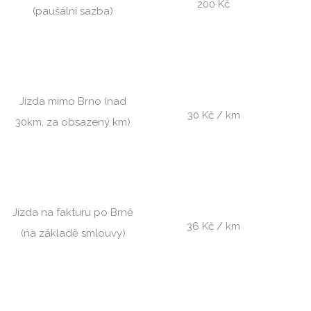
200 Kč
(paušální sazba)
Jízda mimo Brno (nad
30 Kč / km
30km, za obsazený km)
Jízda na fakturu po Brně
36 Kč / km
(na základě smlouvy)