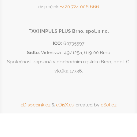
dispečink
+420 724 006 666
TAXI IMPULS PLUS Brno, spol. s r.o.
IČO:
60735597
Sídlo:
Vídeňská 149/125a, 619 00 Brno
Společnost zapsaná v obchodním rejstříku Brno, oddíl C,
vložka 17736.
eDispecink.cz
&
eDisX.eu
created by
eSol.cz
Přejít na:
Nahoru
Ceník
Podmínky přepravy
Vip
Soukromí
Kontakty