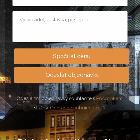
osob
Poznámka
Spočítat cenu
Odeslat objednávku
Odesláním objednávky souhlasíte s
Podmínkami
služby.
Ochrana osobních údajů
.